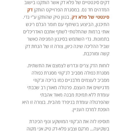
דקים סינטטיים של פלא דק אשר הותקנו בישוב
המדהים חד נס. במסגרת הפרוייקט הותקן
דק
סינטטי של פלא דק
, בגוון טיק שהותקן ע"י גדי.
התיכנון, הביצוע בשיתוף עם חומר הגלם ריגש
אותי ברמות שהחלטתי לשתף אתכם האדריכלים
בתמונות. גדי השתמש בסיגנון המניפה כאשר
שביל ההליכה שינה כיוון, צורה זו של הנחת דק
קשה ומורכבת.
לוחות הדק צרים ונדרש לצמצם את התשתית.
מסגרת כפולה מסביב לג'קוזי מסגרת כפולה
מסביב לעצמים מלבניים כמו בריכה וג'קוזי
מדגישים את העצם. פרגולה מאורן רב שכבתי
עומדת ללא תמיכת מבנה מאוד אהבתי
שהפרגולה עומדת בניפרד מהבית. בצורה זו היא
הופכת למרכז העניין.
תוסיפו לזה את הג'קוזי המושקע ונוף הכינרת
בשקיעה... מרקם וצבע פלא-דק טיק אני מקוה