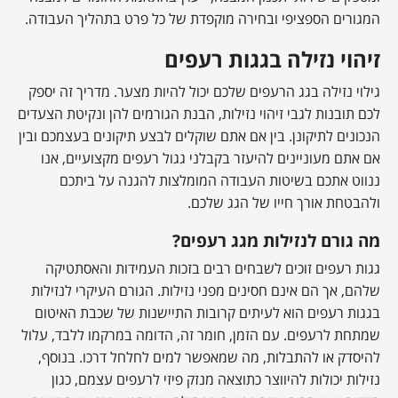
המגורים הספציפי ובחירה מוקפדת של כל פרט בתהליך העבודה.
זיהוי נזילה בגגות רעפים
גילוי נזילה בגג הרעפים שלכם יכול להיות מצער. מדריך זה יספק
לכם תובנות לגבי זיהוי נזילות, הבנת הגורמים להן ונקיטת הצעדים
הנכונים לתיקונן. בין אם אתם שוקלים לבצע תיקונים בעצמכם ובין
אם אתם מעוניינים להיעזר בקבלני גגול רעפים מקצועיים, אנו
ננווט אתכם בשיטות העבודה המומלצות להגנה על ביתכם
ולהבטחת אורך חייו של הגג שלכם.
מה גורם לנזילות מגג רעפים?
גגות רעפים זוכים לשבחים רבים בזכות העמידות והאסתטיקה
שלהם, אך הם אינם חסינים מפני נזילות. הגורם העיקרי לנזילות
בגגות רעפים הוא לעיתים קרובות התיישנות של שכבת האיטום
שמתחת לרעפים. עם הזמן, חומר זה, הדומה במרקמו ללבד, עלול
להיסדק או להתבלות, מה שמאפשר למים לחלחל דרכו. בנוסף,
נזילות יכולות להיווצר כתוצאה מנזק פיזי לרעפים עצמם, כגון