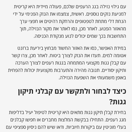
עם גילוי נזילה בגג הרעפים שלכם, פעולה מיידית היא קריטית
למניעת נזקים נוספים. ראשית, צמצמו את הנזק הפנימי על ידי
הנחת דלי מתחת לטפטופים והרחקת רהיטים או חפצי ערך
מהאזור הפגוע. לאחר מכן, נסו לאתר את מקור הנזילה, תוך
התחשבות בכך שמים יכולים לנוע מנקודת הכניסה.
במידת האפשר, כסו את האזור החשוד מבחוץ ביריעת ברזנט
אטומה למים. תעדו את הנזק לצורך ביטוח. לאחר מכן, צרו קשר
עם קבלן גגות מקצועי המתמחה בגגות רעפים לצורך הערכה
ותיקון יסודיים. תגובה מהירה והתערבות מקצועית יכולות להפחית
באופן משמעותי את השפעת הנזילה.
כיצד לבחור ולתקשר עם קבלני תיקון
גגות?
בחירת קבלן תיקון גגות מתאים היא קריטית לטיפול יעיל בדליפות
מגג רעפים. התחילו בבקשת המלצות מחברים או חפשו קבלנים
בעלי מוניטין עם ביקורות חיוביות. ודאו שיש להם ניסיון ספציפי עם