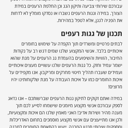
עבורכם שירותי צביעה ותיקון הגג וכן החלפת הרעפים במידת
הצורך. במידה וגגות הרעפים נשברו או נסדקו מומלץ לא לדחות
את הפניה לגגן, אלא לטפל במהירות.
תכנון של גגות רעפים
לבתים פרטיים ומשרדים תוך הקפדה על שימוש בחומרים
איכותיים בלבד. אנשי המקצוע שלנו שמים דגש רב על נקודות
החיבור, הזוויות והשיפועים בהעמדת גג הרעפים על מנת שהוא
ישמר עמיד וחזק. כל גגות הרעפים שלנו עשויים מעצים איכותיים
ועמידים שעברו תהליך חיטוי מחרקים ומריקבון. אנו מקפידים על
איכות החומרים כמו על איכות העבודה על מנת שלקוחותינו יהיו
מרוצים!
במידה ואתם זקוקים לתיקון גגות הרעפים שברשותכם – אנו נדאג
לספק עבורכם אנשי מקצוע מיומנים שישמחו לסייע לכם תוך
מענה מהיר ושירות אדיב! האני מאמין שלנו הם איכות ומקצועיות,
ולכן אנו מתייעצים עם אנשי מקצוע מוסמכים בתחום האדריכלות
ומספקים שירותי תכנון המבנה, ייעוץ בהתאמת החומרים למבנה