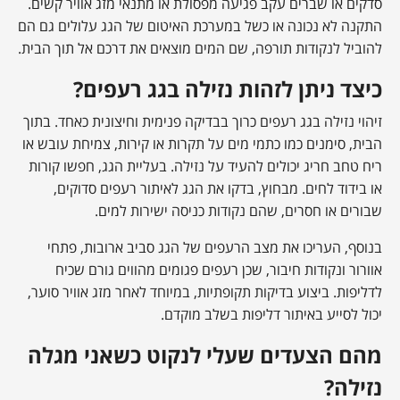
סדקים או שברים עקב פגיעה מפסולת או מתנאי מזג אוויר קשים.
התקנה לא נכונה או כשל במערכת האיטום של הגג עלולים גם הם
להוביל לנקודות תורפה, שם המים מוצאים את דרכם אל תוך הבית.
כיצד ניתן לזהות נזילה בגג רעפים?
זיהוי נזילה בגג רעפים כרוך בבדיקה פנימית וחיצונית כאחד. בתוך
הבית, סימנים כמו כתמי מים על תקרות או קירות, צמיחת עובש או
ריח טחב חריג יכולים להעיד על נזילה. בעליית הגג, חפשו קורות
או בידוד לחים. מבחוץ, בדקו את הגג לאיתור רעפים סדוקים,
שבורים או חסרים, שהם נקודות כניסה ישירות למים.
בנוסף, העריכו את מצב הרעפים של הגג סביב ארובות, פתחי
אוורור ונקודות חיבור, שכן רעפים פגומים מהווים גורם שכיח
לדליפות. ביצוע בדיקות תקופתיות, במיוחד לאחר מזג אוויר סוער,
יכול לסייע באיתור דליפות בשלב מוקדם.
מהם הצעדים שעלי לנקוט כשאני מגלה
נזילה?