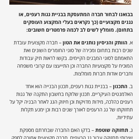
בבואנו לבחור חברה המתעסקת בבניית גגות רעפים, או
גגנים מקצועיים (כך נקראים בעלי המקצוע העוסקים
בתחום). מומלץ לשים לב לכמה פרמטרים חשובים:
א.
הוותק והניסיון נותנים את הטון
– חברה מקצועית עובדת
שנים רבות בתחום ומכירה של סוגי החומרים השונים ואת
התאמתם לסוגי המבנים הקיימים. בקשו לראות תיק עבודות
המוכיח על מקצועיות החברה וכן התייעצו עם קרובי משפחה
וחברים אודות חברות מומלצות.
ב.
התכנון
– בבניית גגות רעפים, תכנון הבנייה הוא אחד
האלמנטים העיקריים. תכנון שלוקח בחשבון התקנה של גגות
רעפים כהלכה, מידות מדויקות וכן חיזוק הגג לאחר הבניה יקל על
תחזוקתו של גג הרעפים לאורך שנים רבות וכן ימנע תקלות
עתידיות.
ג.
תחזוקה שוטפת
– בדקו האם החברה שבחרתם מספקת
שירותי תחזוקה עבור גג הרעפים. חברה מקצועית אמורה לספק