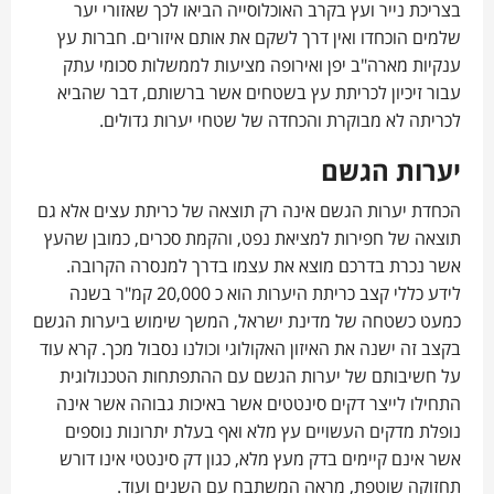
בצריכת נייר ועץ בקרב האוכלוסייה הביאו לכך שאזורי יער
שלמים הוכחדו ואין דרך לשקם את אותם איזורים. חברות עץ
ענקיות מארה"ב יפן ואירופה מציעות לממשלות סכומי עתק
עבור זיכיון לכריתת עץ בשטחים אשר ברשותם, דבר שהביא
לכריתה לא מבוקרת והכחדה של שטחי יערות גדולים.
יערות הגשם
הכחדת יערות הגשם אינה רק תוצאה של כריתת עצים אלא גם
תוצאה של חפירות למציאת נפט, והקמת סכרים, כמובן שהעץ
אשר נכרת בדרכם מוצא את עצמו בדרך למנסרה הקרובה.
לידע כללי קצב כריתת היערות הוא כ 20,000 קמ"ר בשנה
כמעט כשטחה של מדינת ישראל, המשך שימוש ביערות הגשם
בקצב זה ישנה את האיזון האקולוגי וכולנו נסבול מכך. קרא עוד
על חשיבותם של יערות הגשם עם ההתפתחות הטכנולוגית
התחילו לייצר דקים סינטטים אשר באיכות גבוהה אשר אינה
נופלת מדקים העשויים עץ מלא ואף בעלת יתרונות נוספים
אשר אינם קיימים בדק מעץ מלא, כגון דק סינטטי אינו דורש
תחזוקה שוטפת, מראה המשתבח עם השנים ועוד.