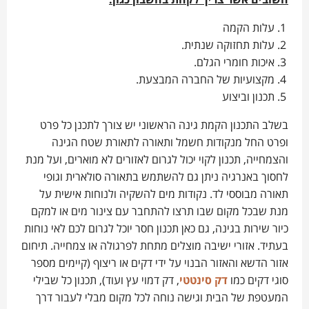
חשובים אשר צריך לקחת בחשבון כגון:
עלות הקמה
עלות תחזוקה שנתית.
איכות חומרי הגלם.
מקצועיות של החברה המבצעת.
תכנון וביצוע
בשלב התכנון הקמת גינה הראשוני יש צורך לתכנן כל פרט
ופרט החל מנקודות חשמל ותאורה לתאורת שטח הגינה
והצמחייה, תכנון לקוי יכול לגרום לאזורים לא מוארים, ועל מנת
לחסוך באנרגיה ניתן גם להשתמש בתאורה סולארית וגופי
תאורה מבוססי לד. נקודות מים להשקיה ולנוחות אישית על
מנת שבכל מקום שבו תרצו להתחבר עם צינור מים או למקם
כיור שירות בגינה, גם כאן תכנון חסר יוכל לגרום לכם לאי נוחות
בעתיד. אזורי ישיבה מוצלים מתחת לפרגולה או צמחייה. תיחום
אזור הדשא והאזור הבנוי על ידי דקים או ריצוף (קיימים מספר
סוגי דקים כמו
דק סינטטי
, דק דמוי עץ ועוד), תכנון כל שבילי
המעטפת של הבית וגישה נוחה לכל מקום מבלי לעבור דרך