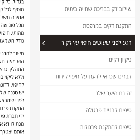
בגדול, כל קי
שילוב דק בבריכת שחייה ביתית
מוסיף לכל קי
אמירה משלו.
מכל סוג שהוא
התקנת דקים במרפסת
מהותי, חיפו
גודל משמעות
רגע לפני שעושים חיפוי עץ לקיר
חשוב להדגיש
ניקיון דקים
הוא מאוד חשו
התהליך כדאי
דברים שכדאי לדעת על חיפוי קירות
וללא ליקויים
לחיפוי. לדוג
יש סכנה של 
זה גם היער שלנו
לפני שמבצעי
התקנת פרגול
טיפים לבניית פרגולה
ידי חברת פל
מנת לוודא את
טיפים להתקנת פרגולות
אותם יצטרך 