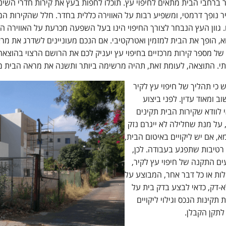
ר ברחבי הבית מתאים לחיפוי עץ. תוכלו לחפות בעץ את קירות חדרי השינ
ר נופך דרמטי, ומשפיע רבות על האווירה כללית בחדר. חלל שהקירות המק
 גוון העץ הנבחר לצורך החיפוי הינו בעל השפעה מכרעת על האווירה הע
, הופך את הבית למזמין ואטרקטיבי. אם הנכם מעוניינים לשדרג את מראה
י של מספר קירות מרכזיים בחיפוי עץ יעניק לכם את הרושם הרצוי בהוצא
י. התוצאה, לעומת זאת, תהיה מרשימה ביותר ותשנה את מראה הבית 
 כי תהליך של חיפוי עץ לקיר
ב ומאוד עדין. לפני ביצוע
 לוודא שקירות הבית תקינים
, על מנת שחלילה לא ייגרם נזק
מא, אם יש ליקויים באיטום הבית,
רטיבות שתפגע בעבודה. לכן,
ם התקנה של חיפוי עץ לקיר,
ות או כל דבר אחר, המבוצע על
א-דק, כדאי לבצע בדק בית על
 תקינות הנכס וגילוי ליקויים
לתקן הקבלן.